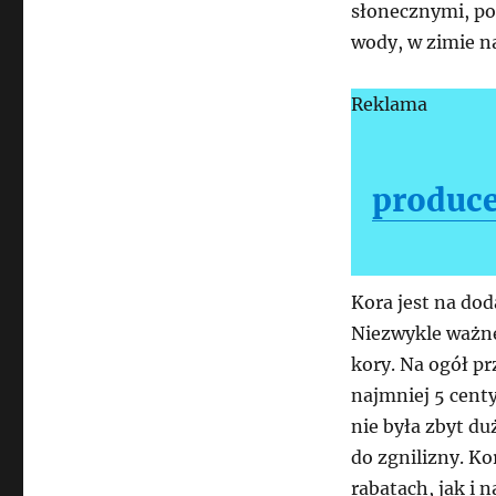
słonecznymi, pod
wody, w zimie n
Reklama
produce
Kora jest na do
Niezwykle ważne
kory. Na ogół pr
najmniej 5 cent
nie była zbyt d
do zgnilizny. K
rabatach, jak i 