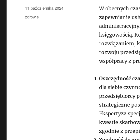
Data
11 października 2024
W obecnych czasa
publikacji
Kategorie
zdrowie
zapewnianie usł
administracyjny
księgowością. K
rozwiązaniem, k
rozwoju przedsi
współpracy z p
Oszczędność cza
dla siebie czyn
przedsiębiorcy p
strategiczne po
Ekspertyza spec
kwestie skarbow
zgodnie z przep
Zgodność do zmi