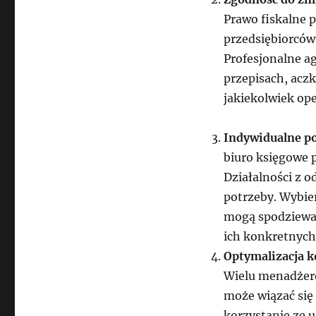
Prawo fiskalne 
przedsiębiorców 
Profesjonalne a
przepisach, aczk
jakiekolwiek op
Indywidualne po
biuro księgowe p
Działalności z 
potrzeby. Wybie
mogą spodziewać
ich konkretnyc
Optymalizacja 
Wielu menadżeró
może wiązać się
korzystanie ze 