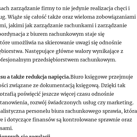
ch zarządzanie firmy to nie jedynie realizacja chęci i
ug. Wiąże się całość także oraz wieloma zobowiązaniami
mi, jakimi jak zarządzanie rachunkami i zarządzanie
oordynacja z biurem rachunkowym staje się
tóre umożliwia na skierowanie uwagi się odnośnie
ębiorstwa. Następujące główne walory wynikające z
rofesjonalnym przedsiębiorstwem rachunkowym.
su a także redukcja napięcia.
Biuro księgowe przejmuje
ności związane ze dokumentacją księgową. Dzięki tak
otrafią poświęcić jeszcze więcej czasu odnośnie
stanowienia, rozwój świadczonych usług czy marketing.
jalistyczna personelu biura rachunkowego sprawia, która
e i dotyczące finansów są kontrolowane sprawnie oraz
isami.
ennych się regulacji