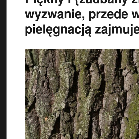
wyzwanie, przede w
pielęgnacją zajmuj