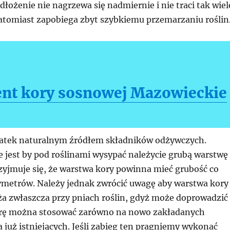
łożenie nie nagrzewa się nadmiernie i nie traci tak wiel
atomiast zapobiega zbyt szybkiemu przemarzaniu roślin
nt kory sosnowej Mazowieckie
datek naturalnym źródłem składników odżywczych.
 jest by pod roślinami wysypać należycie grubą warstwę
zyjmuje się, że warstwa kory powinna mieć grubość co
ymetrów. Należy jednak zwrócić uwagę aby warstwa kory
uża zwłaszcza przy pniach roślin, gdyż może doprowadzić
orę można stosować zarówno na nowo zakładanych
na już istniejących. Jeśli zabieg ten pragniemy wykonać