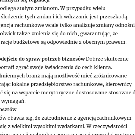
podlega stałym zmianom. W przypadku wielu
śledzenie tych zmian i ich wdrażanie jest przeszkodą.
gencja rachunkowe wcale tylko analizuje zmiany odnośni
olwiek także zmienia się do nich, gwarantując, że
eracje budżetowe są odpowiednie z obecnym prawem.
dejście do spraw potrzeb biznesów
Dobrze skuteczne
otrafi zgrać swoje świadczenia do cech klienta.
odmiennych branż mają możliwość mieć zróżnicowane
rając lokalne przedsiębiorstwo rachunkowe, kierownicy
 się na wsparcie merytoryczne dostosowane stosowne 
h wymagań.
kosztów
w obawia się, że zatrudnienie z agencją rachunkowym
 się z wielkimi wysokimi wydatkami. W rzeczywistości
usług agencji rachunkowego zazwyczaj prowadzi w stron