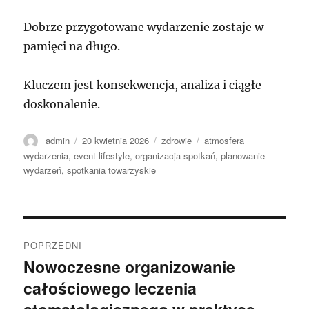
Dobrze przygotowane wydarzenie zostaje w
pamięci na długo.
Kluczem jest konsekwencja, analiza i ciągłe
doskonalenie.
Autor
Data
Kategorie
Tagi
admin
20 kwietnia 2026
zdrowie
atmosfera
publikacji
wydarzenia
,
event lifestyle
,
organizacja spotkań
,
planowanie
wydarzeń
,
spotkania towarzyskie
Nawigacja
POPRZEDNI
wpisu
Nowoczesne organizowanie
Poprzedni
całościowego leczenia
wpis: