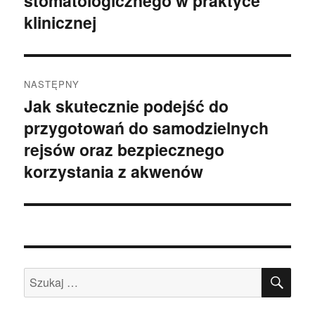
stomatologicznego w praktyce
klinicznej
NASTĘPNY
Jak skutecznie podejść do
Następny
przygotowań do samodzielnych
wpis:
rejsów oraz bezpiecznego
korzystania z akwenów
SZU
Szukaj: